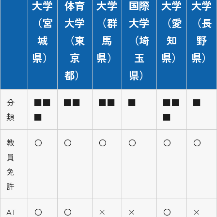
大学
体育
大学
国際
大学
大学
（宮
大学
（群
大学
（愛
（長
城
（東
馬
（埼
知
野
県）
京
県）
玉
県）
県）
都）
県）
分
■
■
■
■
■
■
■
■
■
■
類
■
■
教
〇
〇
〇
〇
〇
〇
員
免
許
AT
〇
〇
×
×
〇
×