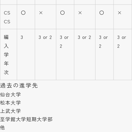
CS
〇
×
〇
×
〇
×
CS
編
3
3 or 2
3 or
3 or 2
3 or
3 or
入
2
2
2
学
年
次
過去の進学先
仙台大学
松本大学
上武大学
至学館大学短期大学部
他